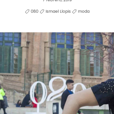
080
Ismael Llopis
moda