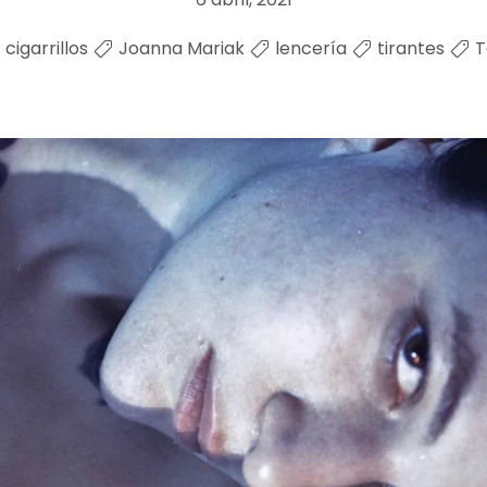
cigarrillos
Joanna Mariak
lencería
tirantes
T