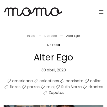
Ir
al
contenido
principal
Inicio
De ropa
Alter Ego
De ropa
Alter Ego
30 abril, 2020
americana
calcetines
camiseta
collar
flores
gorros
reloj
Ruth Sierra
tirantes
Zapatos