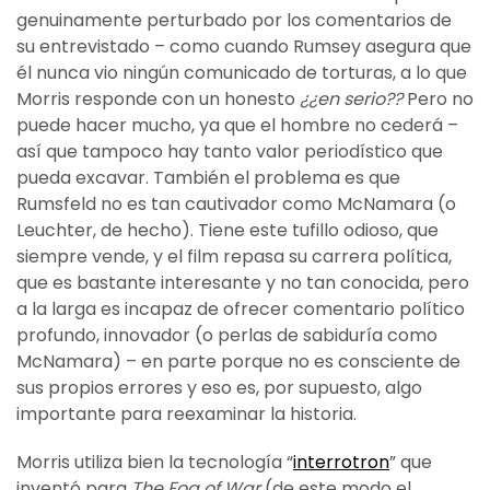
genuinamente perturbado por los comentarios de
su entrevistado – como cuando Rumsey asegura que
él nunca vio ningún comunicado de torturas, a lo que
Morris responde con un honesto
¿¿en serio??
Pero no
puede hacer mucho, ya que el hombre no cederá –
así que tampoco hay tanto valor periodístico que
pueda excavar. También el problema es que
Rumsfeld no es tan cautivador como McNamara (o
Leuchter, de hecho). Tiene este tufillo odioso, que
siempre vende, y el film repasa su carrera política,
que es bastante interesante y no tan conocida, pero
a la larga es incapaz de ofrecer comentario político
profundo, innovador (o perlas de sabiduría como
McNamara) – en parte porque no es consciente de
sus propios errores y eso es, por supuesto, algo
importante para reexaminar la historia.
Morris utiliza bien la tecnología “
interrotron
” que
inventó para
The Fog of War
(de este modo el