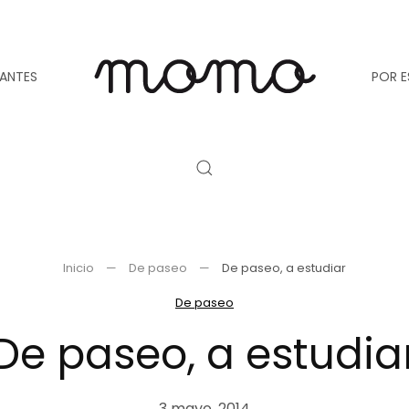
TANTES
POR E
Inicio
De paseo
De paseo, a estudiar
De paseo
De paseo, a estudia
3 mayo, 2014