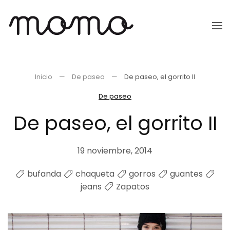
Ir
al
contenido
principal
Inicio
De paseo
De paseo, el gorrito II
De paseo
De paseo, el gorrito II
19 noviembre, 2014
bufanda
chaqueta
gorros
guantes
jeans
Zapatos