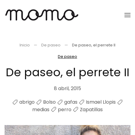
Ir
al
contenido
principal
Inicio
De paseo
De paseo, el perrete II
De paseo
De paseo, el perrete II
8 abril, 2015
abrigo
Bolso
gafas
Ismael Llopis
medias
perro
Zapatillas