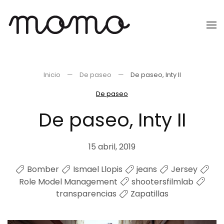
Ir
al
contenido
principal
Inicio
De paseo
De paseo, Inty II
De paseo
De paseo, Inty II
15 abril, 2019
Bomber
Ismael Llopis
jeans
Jersey
Role Model Management
shootersfilmlab
transparencias
Zapatillas