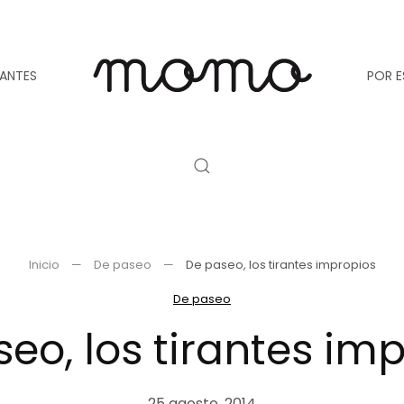
TANTES
POR E
Inicio
De paseo
De paseo, los tirantes impropios
De paseo
eo, los tirantes im
25 agosto, 2014