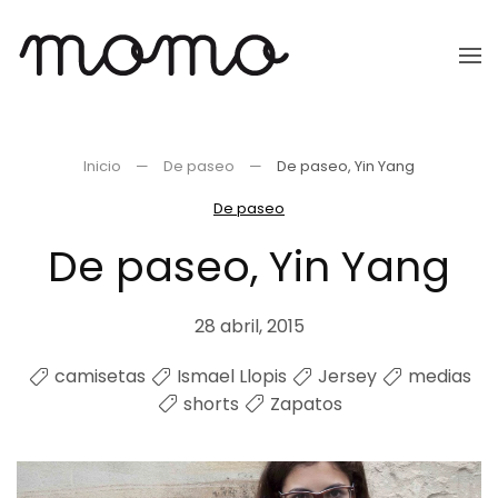
Ir
al
contenido
principal
Inicio
De paseo
De paseo, Yin Yang
De paseo
De paseo, Yin Yang
28 abril, 2015
camisetas
Ismael Llopis
Jersey
medias
shorts
Zapatos