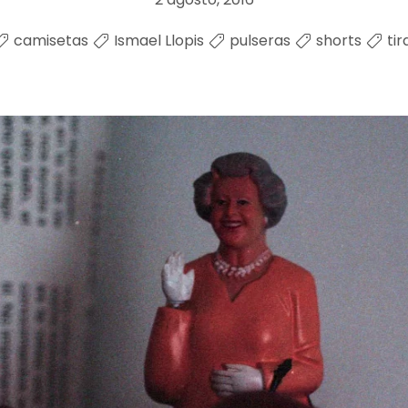
camisetas
Ismael Llopis
pulseras
shorts
tir