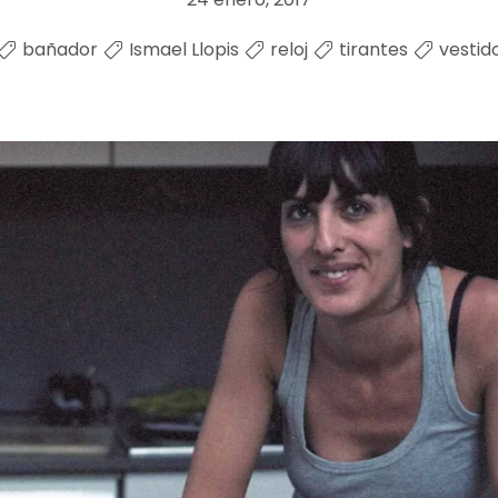
bañador
Ismael Llopis
reloj
tirantes
vestid