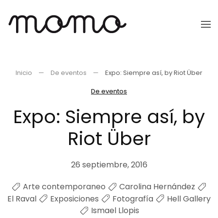
Ir
al
contenido
principal
Inicio
De eventos
Expo: Siempre así, by Riot Über
De eventos
Expo: Siempre así, by
Riot Über
26 septiembre, 2016
Arte contemporaneo
Carolina Hernández
El Raval
Exposiciones
Fotografía
Hell Gallery
Ismael Llopis