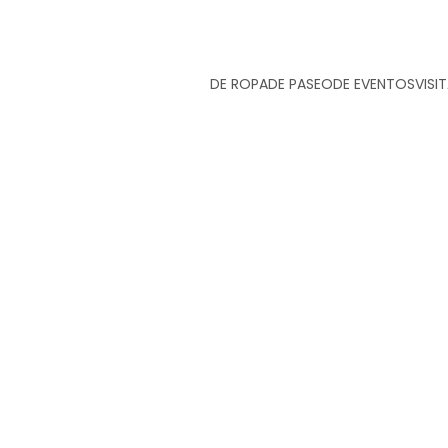
Ir
DE ROPA
DE PASEO
DE EVENTOS
VISI
al
contenido
principal