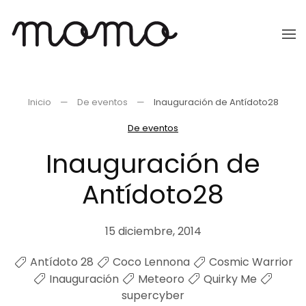
Ir
al
contenido
principal
Inicio
De eventos
Inauguración de Antídoto28
De eventos
Inauguración de
Antídoto28
15 diciembre, 2014
Antídoto 28
Coco Lennona
Cosmic Warrior
Inauguración
Meteoro
Quirky Me
supercyber