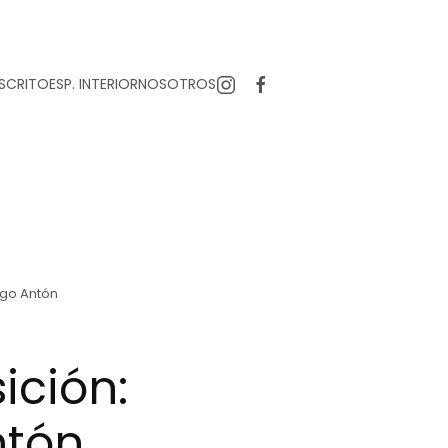
SCRITO
ESP. INTERIOR
NOSOTROS
ago Antón
ición:
ntón