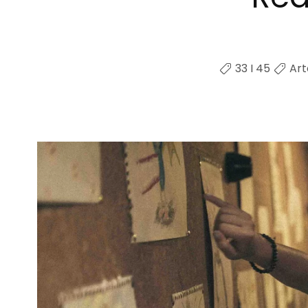
33 I 45
Ar