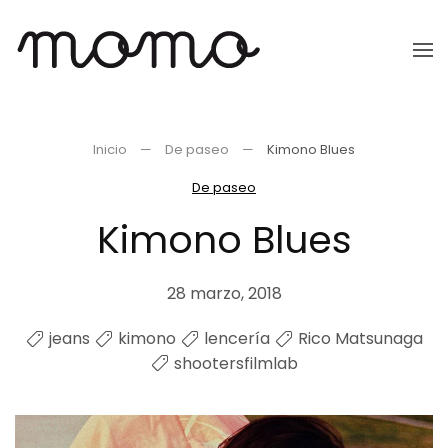
Ir
al
contenido
principal
Inicio
De paseo
Kimono Blues
De paseo
Kimono Blues
28 marzo, 2018
jeans
kimono
lencería
Rico Matsunaga
shootersfilmlab