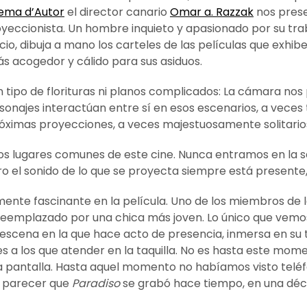
nema d’Autor
el director canario
Omar a. Razzak
nos prese
royeccionista. Un hombre inquieto y apasionado por su t
o, dibuja a mano los carteles de las películas que exhibe
ás acogedor y cálido para sus asiduos.
n tipo de florituras ni planos complicados: La cámara nos 
onajes interactúan entre sí en esos escenarios, a veces 
róximas proyecciones, a veces majestuosamente solitario
 los lugares comunes de este cine. Nunca entramos en la sa
ro el sonido de lo que se proyecta siempre está presente, 
e fascinante en la película. Uno de los miembros de la
 reemplazado por una chica más joven. Lo único que vemo
 escena en la que hace acto de presencia, inmersa en su t
es a los que atender en la taquilla. No es hasta este mo
a pantalla. Hasta aquel momento no habíamos visto teléfo
ía parecer que
Paradiso
se grabó hace tiempo, en una déca