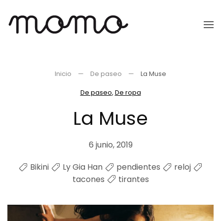
Ir
al
contenido
principal
Inicio
De paseo
La Muse
De paseo
,
De ropa
La Muse
6 junio, 2019
Bikini
Ly Gia Han
pendientes
reloj
tacones
tirantes