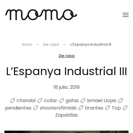
Ir
al
contenido
principal
Inicio
De ropa
L’Espanya Industrial III
De ropa
L’Espanya Industrial III
18 julio, 2019
chandal
collar
gafas
Ismael Llopis
pendientes
shootersfilmlab
tirantes
Top
Zapatillas