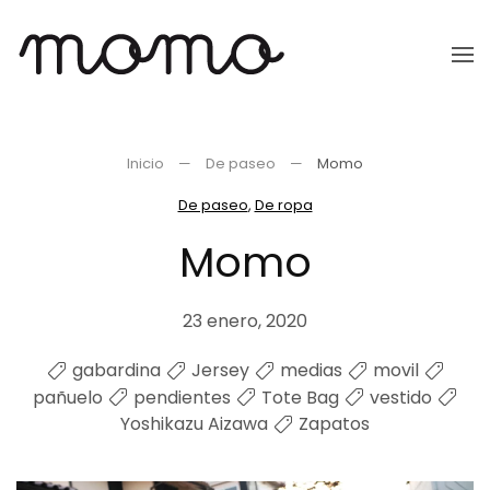
Ir
al
contenido
principal
Inicio
De paseo
Momo
De paseo
,
De ropa
Momo
23 enero, 2020
gabardina
Jersey
medias
movil
pañuelo
pendientes
Tote Bag
vestido
Yoshikazu Aizawa
Zapatos