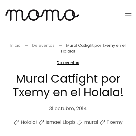
Ir
al
contenido
principal
Inicio
De eventos
Mural Catfight por Txemy en el
Holala!
De eventos
Mural Catfight por
Txemy en el Holala!
31 octubre, 2014
Holala!
Ismael Llopis
mural
Txemy