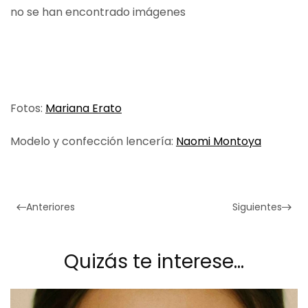
no se han encontrado imágenes
Fotos:
Mariana Erato
Modelo y confección lencería:
Naomi Montoya
Anteriores
Siguientes
Quizás te interese…