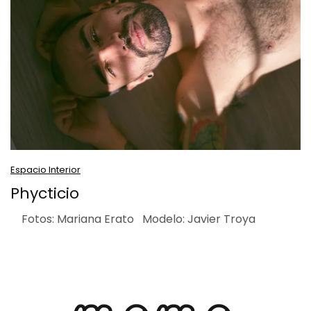
Espacio Interior
Phycticio
Fotos: Mariana Erato Modelo: Javier Troya