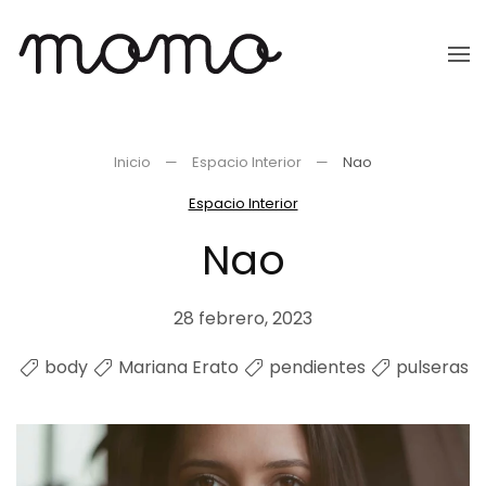
Ir
al
contenido
principal
Inicio
Espacio Interior
Nao
Espacio Interior
Nao
28 febrero, 2023
body
Mariana Erato
pendientes
pulseras