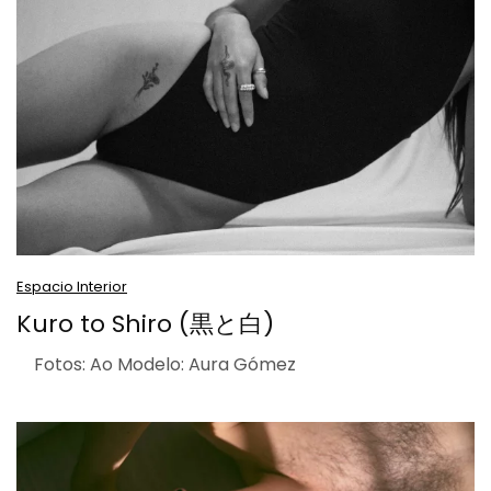
Espacio Interior
Kuro to Shiro (黒と白)
Fotos: Ao Modelo: Aura Gómez