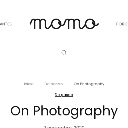
TANTES
POR E
Inicio
De paseo
On Photography
De paseo
On Photography
2 noviembre, 2020