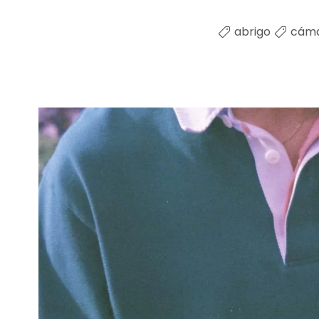
abrigo
cám