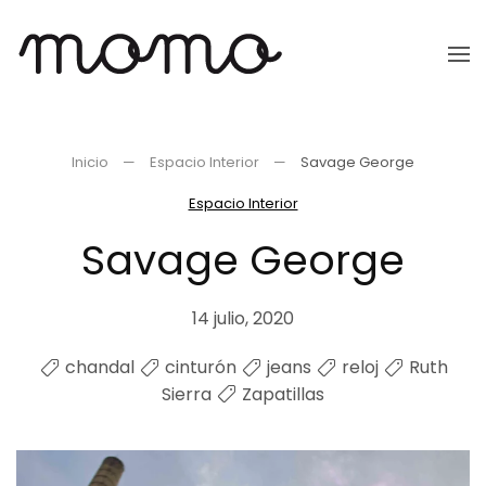
Ir
al
contenido
principal
Inicio
Espacio Interior
Savage George
Espacio Interior
Savage George
14 julio, 2020
chandal
cinturón
jeans
reloj
Ruth
Sierra
Zapatillas