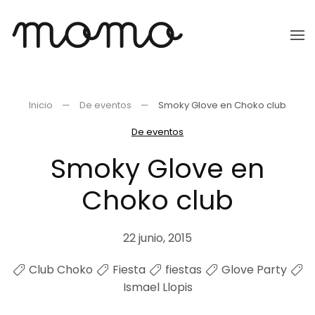
Ir
al
contenido
principal
Inicio
De eventos
Smoky Glove en Choko club
De eventos
Smoky Glove en
Choko club
22 junio, 2015
Club Choko
Fiesta
fiestas
Glove Party
Ismael Llopis