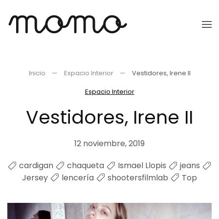
Ir
al
contenido
principal
Inicio
Espacio Interior
Vestidores, Irene II
Espacio Interior
Vestidores, Irene II
12 noviembre, 2019
cardigan
chaqueta
Ismael Llopis
jeans
Jersey
lencería
shootersfilmlab
Top