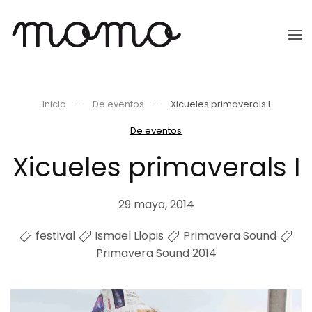
Ir
al
contenido
principal
Inicio
De eventos
Xicueles primaverals I
De eventos
Xicueles primaverals I
29 mayo, 2014
festival
Ismael Llopis
Primavera Sound
Primavera Sound 2014