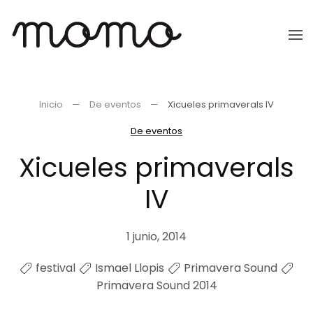
Ir
al
contenido
principal
Inicio
De eventos
Xicueles primaverals IV
De eventos
Xicueles primaverals
IV
1 junio, 2014
festival
Ismael Llopis
Primavera Sound
Primavera Sound 2014