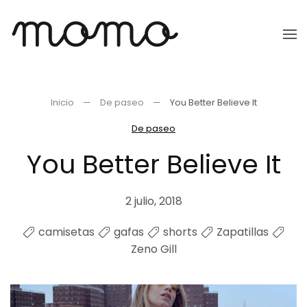
Ir
al
contenido
principal
Inicio
De paseo
You Better Believe It
De paseo
You Better Believe It
2 julio, 2018
camisetas
gafas
shorts
Zapatillas
Zeno Gill