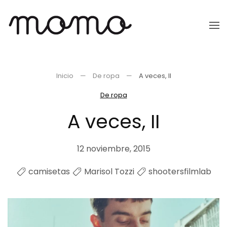
Ir
al
contenido
principal
Inicio
De ropa
A veces, II
De ropa
A veces, II
12 noviembre, 2015
camisetas
Marisol Tozzi
shootersfilmlab