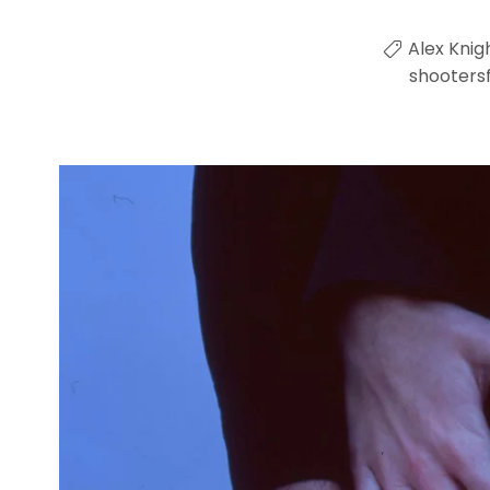
Alex Knig
shootersf