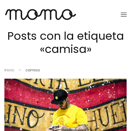
Ir
al
Posts con la etiqueta
contenido
principal
«camisa»
Inicio
camisa