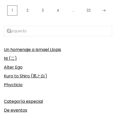
1
2
3
4
…
32
Un homenaje a Ismael Llopis
NI (二)
Alter Ego
Kuro to Shiro (黒と白)
Phycticio
Categoría especial
De eventos