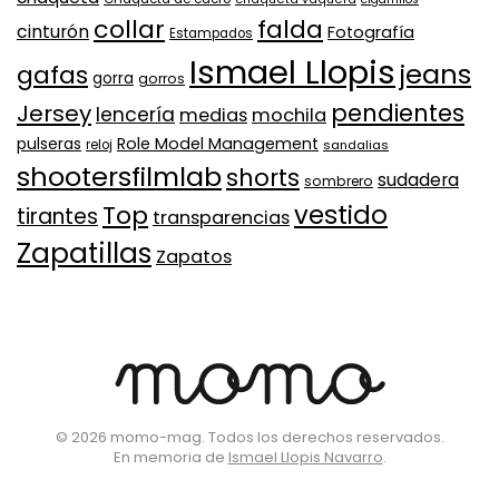
collar
falda
cinturón
Fotografía
Estampados
Ismael Llopis
jeans
gafas
gorra
gorros
pendientes
Jersey
lencería
medias
mochila
Role Model Management
pulseras
reloj
sandalias
shootersfilmlab
shorts
sudadera
sombrero
vestido
Top
tirantes
transparencias
Zapatillas
Zapatos
©
2026
momo-mag. Todos los derechos reservados.
En memoria de
Ismael Llopis Navarro
.