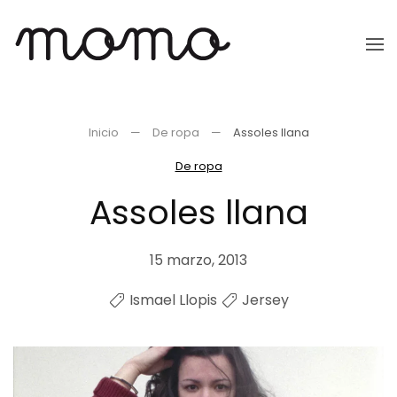
Ir
al
contenido
principal
Inicio
De ropa
Assoles llana
De ropa
Assoles llana
15 marzo, 2013
Ismael Llopis
Jersey