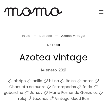
Ir
al
contenido
principal
Inicio
De ropa
Azotea vintage
De ropa
Azotea vintage
14 enero, 2021
abrigo
anillo
blusa
Bolso
botas
Chaqueta de cuero
Estampados
falda
gabardina
Jersey
María Fernanda González
reloj
tacones
Vintage Mood Bcn