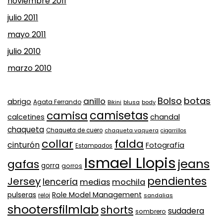
noviembre 2011
julio 2011
mayo 2011
julio 2010
marzo 2010
Bolso
botas
anillo
abrigo
Agata Ferrando
Bikini
blusa
body
camisa
camisetas
calcetines
chandal
chaqueta
Chaqueta de cuero
chaqueta vaquera
cigarrillos
collar
falda
cinturón
Fotografía
Estampados
Ismael Llopis
jeans
gafas
gorra
gorros
pendientes
Jersey
lencería
medias
mochila
Role Model Management
pulseras
reloj
sandalias
shootersfilmlab
shorts
sudadera
sombrero