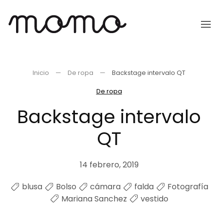
Ir
al
contenido
principal
Inicio
De ropa
Backstage intervalo QT
De ropa
Backstage intervalo
QT
14 febrero, 2019
blusa
Bolso
cámara
falda
Fotografía
Mariana Sanchez
vestido