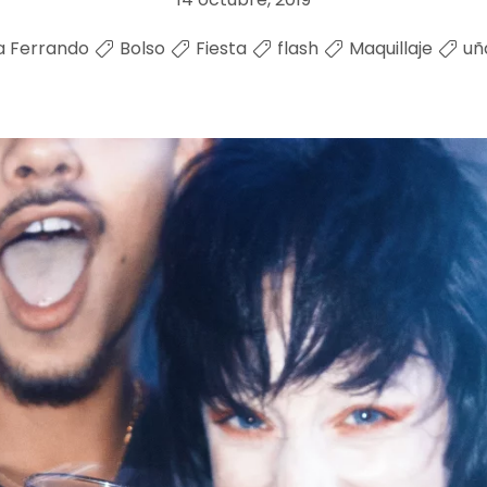
a Ferrando
Bolso
Fiesta
flash
Maquillaje
uñ