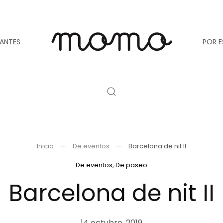
TANTES
POR E
Inicio
De eventos
Barcelona de nit II
De eventos
,
De paseo
Barcelona de nit II
14 octubre, 2019