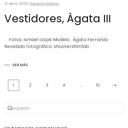
21 abril, 2020
|
Espacio Interior
Vestidores, Àgata III
Fotos: Ismael Llopis Modelo: Àgata Ferrando
Revelado fotográfico: shootersfilmlab
VER MÁS
1
2
3
4
…
10