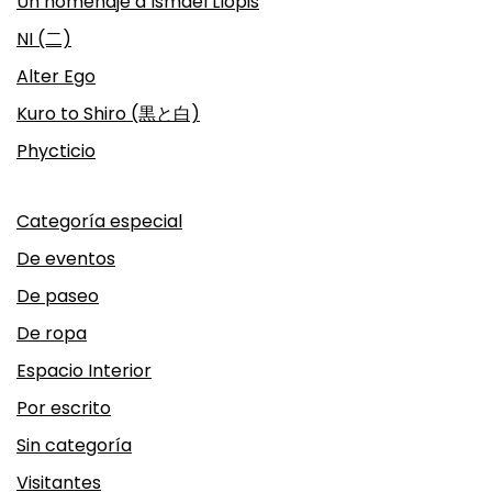
Un homenaje a Ismael Llopis
NI (二)
Alter Ego
Kuro to Shiro (黒と白)
Phycticio
Categoría especial
De eventos
De paseo
De ropa
Espacio Interior
Por escrito
Sin categoría
Visitantes