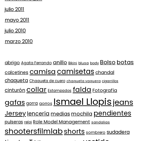
julio 2011
mayo 2011
julio 2010
marzo 2010
Bolso
botas
anillo
abrigo
Agata Ferrando
Bikini
blusa
body
camisa
camisetas
calcetines
chandal
chaqueta
Chaqueta de cuero
chaqueta vaquera
cigarrillos
collar
falda
cinturón
Fotografía
Estampados
Ismael Llopis
jeans
gafas
gorra
gorros
pendientes
Jersey
lencería
medias
mochila
Role Model Management
pulseras
reloj
sandalias
shootersfilmlab
shorts
sudadera
sombrero