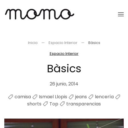
Ir
al
contenido
principal
Inicio
Espacio Interior
Bàsics
Espacio Interior
Bàsics
26 junio, 2014
camisa
Ismael Llopis
jeans
lencería
shorts
Top
transparencias