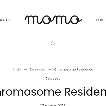
TANTES
POR E
Inicio
De paseo
Chromosome Residence
De paseo
romosome Reside
17 enero, 2018