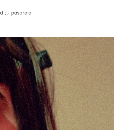
id
pasarela