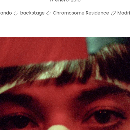
rando
backstage
Chromosome Residence
Madr