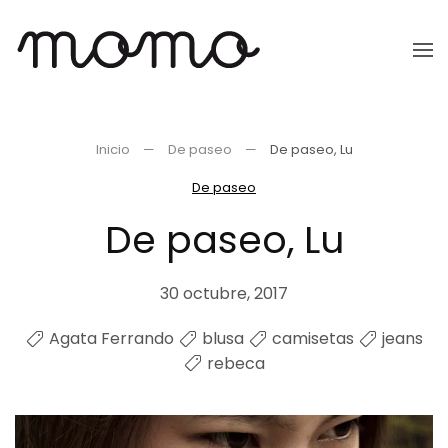
Ir
al
contenido
principal
Inicio
De paseo
De paseo, Lu
De paseo
De paseo, Lu
30 octubre, 2017
Agata Ferrando
blusa
camisetas
jeans
rebeca