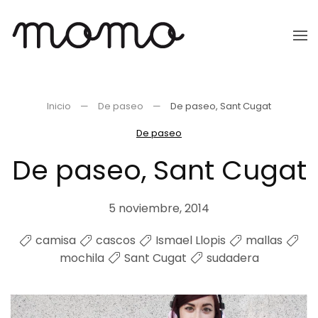
Ir
al
contenido
principal
Inicio
De paseo
De paseo, Sant Cugat
De paseo
De paseo, Sant Cugat
5 noviembre, 2014
camisa
cascos
Ismael Llopis
mallas
mochila
Sant Cugat
sudadera