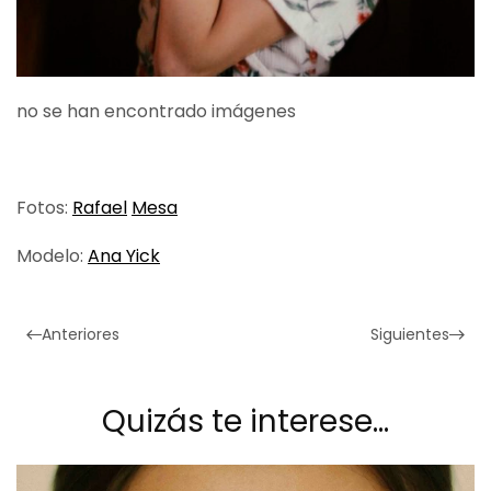
no se han encontrado imágenes
Fotos:
Rafael
Mesa
Modelo:
Ana Yick
Anteriores
Siguientes
Quizás te interese…