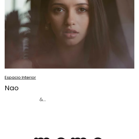
Espacio Interior
Nao
&…