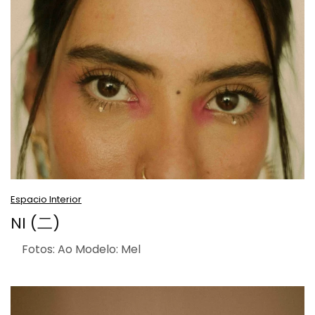
Espacio Interior
NI (二)
Fotos: Ao Modelo: Mel