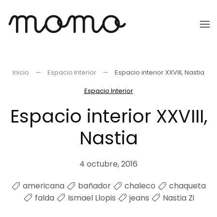
Ir
al
contenido
principal
Inicio
Espacio Interior
Espacio interior XXVIII, Nastia
Espacio Interior
Espacio interior XXVIII,
Nastia
4 octubre, 2016
americana
bañador
chaleco
chaqueta
falda
Ismael Llopis
jeans
Nastia Zi