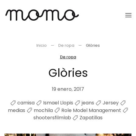
Ir
al
contenido
principal
Inicio
De ropa
Glòries
De ropa
Glòries
19 enero, 2017
camisa
Ismael Llopis
jeans
Jersey
medias
mochila
Role Model Management
shootersfilmlab
Zapatillas