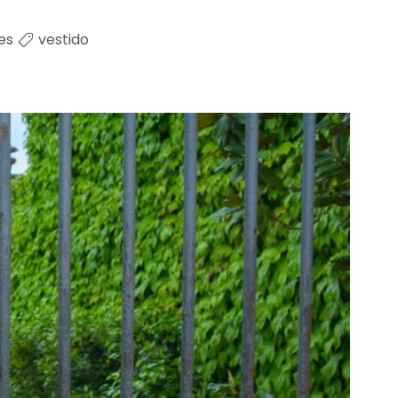
es
vestido