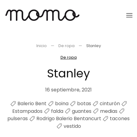
Ir
al
contenido
principal
Inicio
De ropa
Stanley
De ropa
Stanley
16 septiembre, 2021
Balerio Bent
boina
botas
cinturón
Estampados
falda
guantes
medias
pulseras
Rodrigo Balerio Bentancurt
tacones
vestido