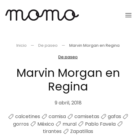
Ir
al
contenido
principal
Inicio
De paseo
Marvin Morgan en Regina
De paseo
Marvin Morgan en
Regina
9 abril, 2018
calcetines
camisa
camisetas
gafas
gorros
México
mural
Pablo Favela
tirantes
Zapatillas