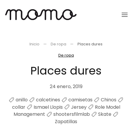
Ir
al
contenido
principal
Inicio
De ropa
Places dures
De ropa
Places dures
24 enero, 2019
anillo
calcetines
camisetas
Chinos
collar
Ismael Llopis
Jersey
Role Model
Management
shootersfilmlab
Skate
Zapatillas